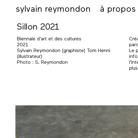
sylvain reymondon
à propos
Sillon 2021
Biennale d'art et des cultures
Créa
2021
parc
Sylvain Reymondon (graphiste) Tom Henni
Le p
(illustrateur)
info
Photo : S. Reymondon
l’in
plu