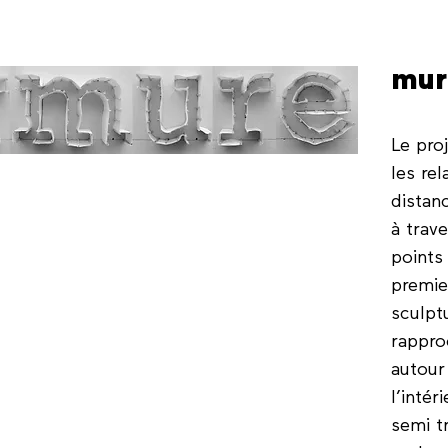
mur
Le pro
les re
distanc
à trav
points
premier
sculptu
rappro
autour 
l’intér
semi t